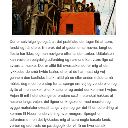
Der er selvfølgelige også alt det praktiske der tager tid at lære,
forstå og håndtere. En brøk del af gaderne har navne, langt de
fleste har ikke, og man navigere efter landemærker. Udtalelsen
kan være en betydelig udfordring og navnene kan være lige så
svære at huske. Det er altid lidt overraskende for mig at det
lykkedes de små hvide taxier, efter at de har mast sig vej
gennem den kaotiske trafik, altid på en eller anden måde at nå
målet, dog med flere stop for at spørge om vej og vende bilen og
dytte af mennesker, biler, knallerter og andet der kommer i vejen.
Vejen til mit hotel skal gøres bredere ca.2 meterskal hakkes af
husene langs vejen, det ligner en krigszone, med mursten og
bygge materialer overalt langs vejen og gør det til en udfordring at
komme til Nepali-undervisning hver morgen. Sproget er
udfordrerne men det lykkedes mig at lære nogle basale kneb,
verber og ord trods en pædagogik der vil få en hver dansk