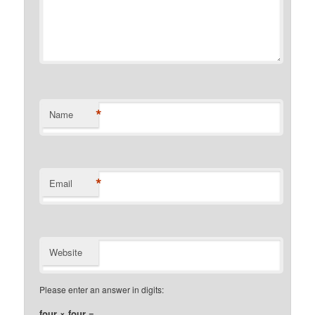
*
Name
*
Email
Website
Please enter an answer in digits:
four × four =