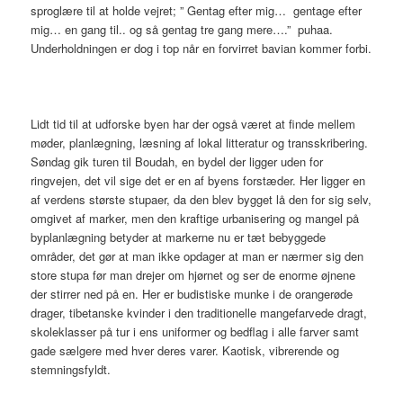
sproglære til at holde vejret; ” Gentag efter mig… gentage efter
mig… en gang til.. og så gentag tre gang mere….” puhaa.
Underholdningen er dog i top når en forvirret bavian kommer forbi.
Lidt tid til at udforske byen har der også været at finde mellem
møder, planlægning, læsning af lokal litteratur og transskribering.
Søndag gik turen til Boudah, en bydel der ligger uden for
ringvejen, det vil sige det er en af byens forstæder. Her ligger en
af verdens største stupaer, da den blev bygget lå den for sig selv,
omgivet af marker, men den kraftige urbanisering og mangel på
byplanlægning betyder at markerne nu er tæt bebyggede
områder, det gør at man ikke opdager at man er nærmer sig den
store stupa før man drejer om hjørnet og ser de enorme øjnene
der stirrer ned på en. Her er budistiske munke i de orangerøde
drager, tibetanske kvinder i den traditionelle mangefarvede dragt,
skoleklasser på tur i ens uniformer og bedflag i alle farver samt
gade sælgere med hver deres varer. Kaotisk, vibrerende og
stemningsfyldt.