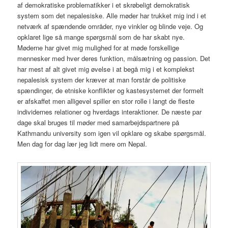
af demokratiske problematikker i et skrøbeligt demokratisk
system som det nepalesiske. Alle møder har trukket mig ind i et
netværk af spændende områder, nye vinkler og blinde veje. Og
opklaret lige så mange spørgsmål som de har skabt nye.
Møderne har givet mig mulighed for at møde forskellige
mennesker med hver deres funktion, målsætning og passion. Det
har mest af alt givet mig øvelse i at begå mig i et komplekst
nepalesisk system der kræver at man forstår de politiske
spændinger, de etniske konflikter og kastesystemet der formelt
er afskaffet men alligevel spiller en stor rolle i langt de fleste
individernes relationer og hverdags interaktioner. De næste par
dage skal bruges til møder med samarbejdspartnere på
Kathmandu university som igen vil opklare og skabe spørgsmål.
Men dag for dag lær jeg lidt mere om Nepal.