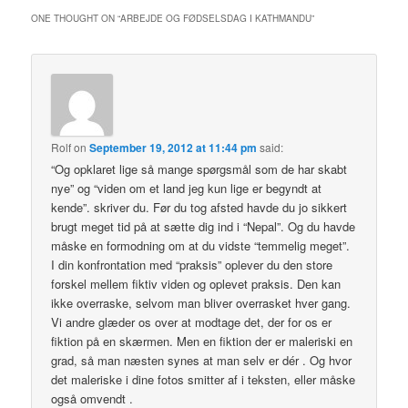
ONE THOUGHT ON “
ARBEJDE OG FØDSELSDAG I KATHMANDU
”
Rolf
on
September 19, 2012 at 11:44 pm
said:
“Og opklaret lige så mange spørgsmål som de har skabt
nye” og “viden om et land jeg kun lige er begyndt at
kende”. skriver du. Før du tog afsted havde du jo sikkert
brugt meget tid på at sætte dig ind i “Nepal”. Og du havde
måske en formodning om at du vidste “temmelig meget”.
I din konfrontation med “praksis” oplever du den store
forskel mellem fiktiv viden og oplevet praksis. Den kan
ikke overraske, selvom man bliver overrasket hver gang.
Vi andre glæder os over at modtage det, der for os er
fiktion på en skærmen. Men en fiktion der er maleriski en
grad, så man næsten synes at man selv er dér . Og hvor
det maleriske i dine fotos smitter af i teksten, eller måske
også omvendt .