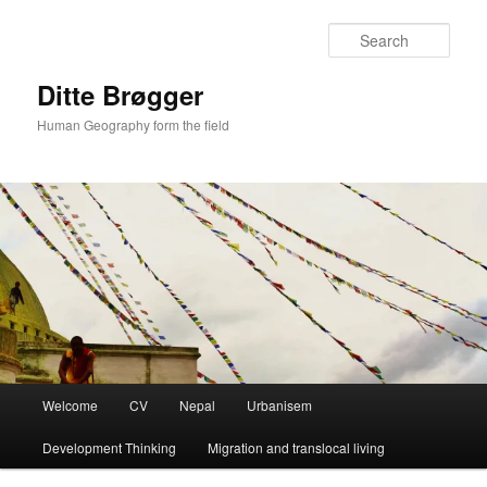
Sear
Ditte Brøgger
Human Geography form the field
Main
Welcome
CV
Nepal
Urbanisem
Skip
menu
Development Thinking
Migration and translocal living
to