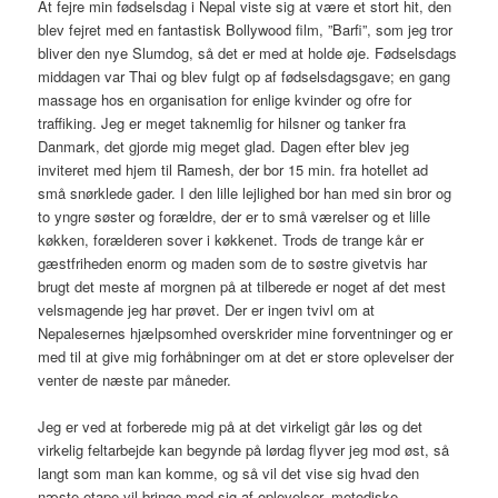
At fejre min fødselsdag i Nepal viste sig at være et stort hit, den
blev fejret med en fantastisk Bollywood film, ”Barfi”, som jeg tror
bliver den nye Slumdog, så det er med at holde øje. Fødselsdags
middagen var Thai og blev fulgt op af fødselsdagsgave; en gang
massage hos en organisation for enlige kvinder og ofre for
traffiking. Jeg er meget taknemlig for hilsner og tanker fra
Danmark, det gjorde mig meget glad. Dagen efter blev jeg
inviteret med hjem til Ramesh, der bor 15 min. fra hotellet ad
små snørklede gader. I den lille lejlighed bor han med sin bror og
to yngre søster og forældre, der er to små værelser og et lille
køkken, forælderen sover i køkkenet. Trods de trange kår er
gæstfriheden enorm og maden som de to søstre givetvis har
brugt det meste af morgnen på at tilberede er noget af det mest
velsmagende jeg har prøvet. Der er ingen tvivl om at
Nepalesernes hjælpsomhed overskrider mine forventninger og er
med til at give mig forhåbninger om at det er store oplevelser der
venter de næste par måneder.
Jeg er ved at forberede mig på at det virkeligt går løs og det
virkelig feltarbejde kan begynde på lørdag flyver jeg mod øst, så
langt som man kan komme, og så vil det vise sig hvad den
næste etape vil bringe med sig af oplevelser, metodiske