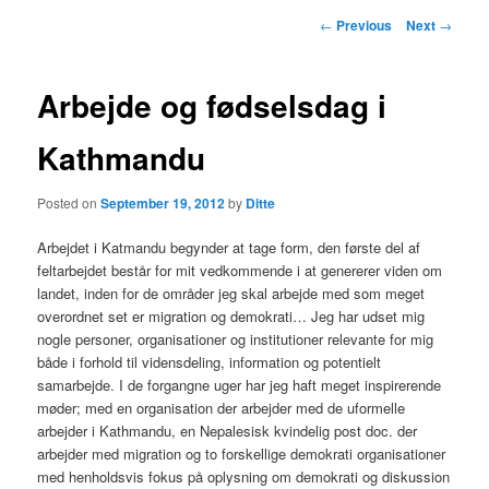
primary
Post
←
Previous
Next
→
navigation
content
Arbejde og fødselsdag i
Kathmandu
Posted on
September 19, 2012
by
Ditte
Arbejdet i Katmandu begynder at tage form, den første del af
feltarbejdet består for mit vedkommende i at genererer viden om
landet, inden for de områder jeg skal arbejde med som meget
overordnet set er migration og demokrati…
Jeg har udset mig
nogle personer, organisationer og institutioner relevante for mig
både i forhold til vidensdeling, information og potentielt
samarbejde. I de forgangne uger har jeg haft meget inspirerende
møder; med en organisation der arbejder med de uformelle
arbejder i Kathmandu, en Nepalesisk kvindelig post doc. der
arbejder med migration og to forskellige demokrati organisationer
med henholdsvis fokus på oplysning om demokrati og diskussion