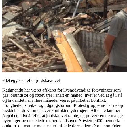
ødelæggelser efter jordskæælvet
Kathmandu har været afskåret for livsnødvendige forsyninger som
gas, brændstof og fødevarer i snart en måned, livet er ved at gå i stå
og lavlandet har i flere måneder været påvirket af konflikt,
uroligheder, strejker og udgangsforbud. Protest grupperne har netop
meddelt at de vil intensiver konflikten yderligere. Alt dette lammer
Nepal et halvt år efter at jordskælvet ramte, og pulveriserede mange
bygninger og udslettede mange landsbyer. Næsten 9000 mennesker
omkom, og mange mennesker mistede deres hjem. Nogle områder