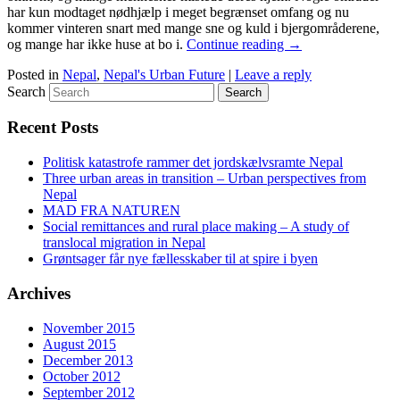
har kun modtaget nødhjælp i meget begrænset omfang og nu
kommer vinteren snart med mange sne og kuld i bjergområderene,
og mange har ikke huse at bo i.
Continue reading
→
Posted in
Nepal
,
Nepal's Urban Future
|
Leave a reply
Search
Recent Posts
Politisk katastrofe rammer det jordskælvsramte Nepal
Three urban areas in transition – Urban perspectives from
Nepal
MAD FRA NATUREN
Social remittances and rural place making – A study of
translocal migration in Nepal
Grøntsager får nye fællesskaber til at spire i byen
Archives
November 2015
August 2015
December 2013
October 2012
September 2012