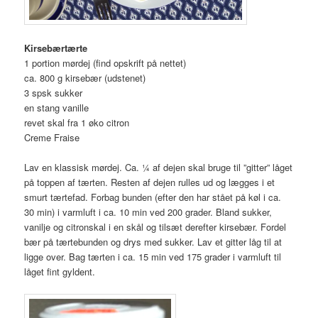
Kirsebærtærte
1 portion mørdej (find opskrift på nettet)
ca. 800 g kirsebær (udstenet)
3 spsk sukker
en stang vanille
revet skal fra 1 øko citron
Creme Fraise
Lav en klassisk mørdej. Ca. ¼ af dejen skal bruge til ”gitter” låget
på toppen af tærten. Resten af dejen rulles ud og lægges i et
smurt tærtefad. Forbag bunden (efter den har stået på køl i ca.
30 min) i varmluft i ca. 10 min ved 200 grader. Bland sukker,
vanilje og citronskal i en skål og tilsæt derefter kirsebær. Fordel
bær på tærtebunden og drys med sukker. Lav et gitter låg til at
ligge over. Bag tærten i ca. 15 min ved 175 grader i varmluft til
låget fint gyldent.