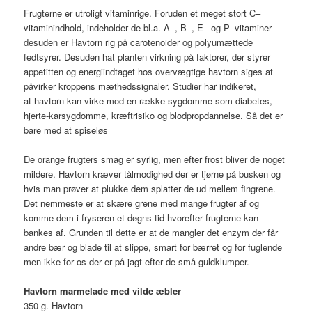
Frugterne er utroligt vitaminrige. Foruden et meget stort C–
vitaminindhold, indeholder de bl.a. A–, B–, E– og P–vitaminer
desuden er Havtorn rig på carotenoider og polyumættede
fedtsyrer. Desuden hat planten virkning på faktorer, der styrer
appetitten og energiindtaget hos overvægtige havtorn siges at
påvirker kroppens mæthedssignaler. Studier har indikeret,
at havtorn kan virke mod en række sygdomme som diabetes,
hjerte-karsygdomme, kræftrisiko og blodpropdannelse. Så det er
bare med at spiseløs
De orange frugters smag er syrlig, men efter frost bliver de noget
mildere. Havtorn kræver tålmodighed der er tjørne på busken og
hvis man prøver at plukke dem splatter de ud mellem fingrene.
Det nemmeste er at skære grene med mange frugter af og
komme dem i fryseren et døgns tid hvorefter frugterne kan
bankes af. Grunden til dette er at de mangler det enzym der får
andre bær og blade til at slippe, smart for bærret og for fuglende
men ikke for os der er på jagt efter de små guldklumper.
Havtorn marmelade med vilde æbler
350 g. Havtorn