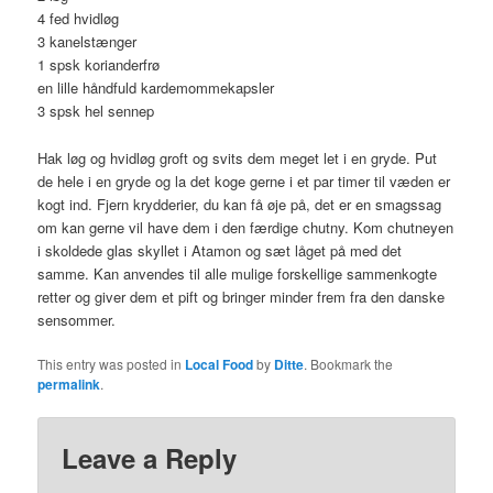
4 fed hvidløg
3 kanelstænger
1 spsk korianderfrø
en lille håndfuld kardemommekapsler
3 spsk hel sennep
Hak løg og hvidløg groft og svits dem meget let i en gryde. Put
de hele i en gryde og la det koge gerne i et par timer til væden er
kogt ind. Fjern krydderier, du kan få øje på, det er en smagssag
om kan gerne vil have dem i den færdige chutny. Kom chutneyen
i skoldede glas skyllet i Atamon og sæt låget på med det
samme. Kan anvendes til alle mulige forskellige sammenkogte
retter og giver dem et pift og bringer minder frem fra den danske
sensommer.
This entry was posted in
Local Food
by
Ditte
. Bookmark the
permalink
.
Leave a Reply