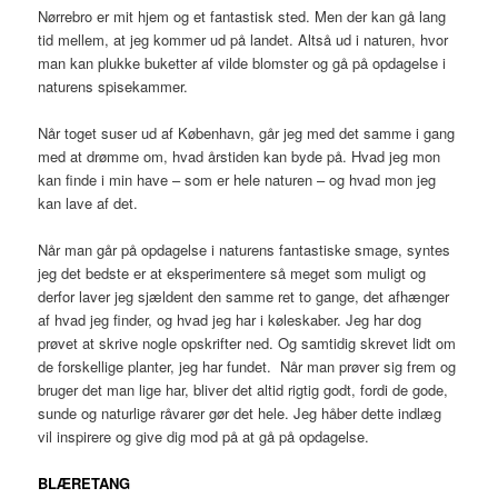
Nørrebro er mit hjem og et fantastisk sted. Men der kan gå lang
tid mellem, at jeg kommer ud på landet. Altså ud i naturen, hvor
man kan plukke buketter af vilde blomster og gå på opdagelse i
naturens spisekammer.
Når toget suser ud af København, går jeg med det samme i gang
med at drømme om, hvad årstiden kan byde på. Hvad jeg mon
kan finde i min have – som er hele naturen – og hvad mon jeg
kan lave af det.
Når man går på opdagelse i naturens fantastiske smage, syntes
jeg det bedste er at eksperimentere så meget som muligt og
derfor laver jeg sjældent den samme ret to gange, det afhænger
af hvad jeg finder, og hvad jeg har i køleskaber. Jeg har dog
prøvet at skrive nogle opskrifter ned. Og samtidig skrevet lidt om
de forskellige planter, jeg har fundet. Når man prøver sig frem og
bruger det man lige har, bliver det altid rigtig godt, fordi de gode,
sunde og naturlige råvarer gør det hele. Jeg håber dette indlæg
vil inspirere og give dig mod på at gå på opdagelse.
BLÆRETANG