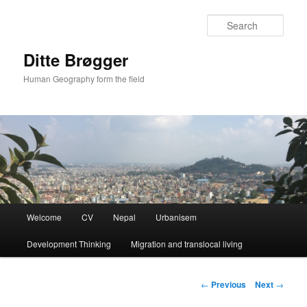
Sear
Ditte Brøgger
Human Geography form the field
Main
Welcome
CV
Nepal
Urbanisem
Skip
menu
Development Thinking
Migration and translocal living
to
primary
Post
←
Previous
Next
→
navigation
content