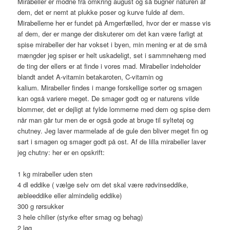
Mirabeller er modne fra omkring august og så bugner naturen af
dem, det er nemt at plukke poser og kurve fulde af dem.
Mirabellerne her er fundet på Amgerfælled, hvor der er masse vis
af dem, der er mange der diskuterer om det kan være farligt at
spise mirabeller der har vokset i byen, min mening er at de små
mængder jeg spiser er helt uskadeligt, set i sammnehæng med
de ting der ellers er at finde i vores mad. Mirabeller indeholder
blandt andet A-vitamin betakaroten, C-vitamin og
kalium. Mirabeller findes i mange forskellige sorter og smagen
kan også variere meget. De smager godt og er naturens vilde
blommer, det er dejligt at fylde lommerne med dem og spise dem
når man går tur men de er også gode at bruge til syltetøj og
chutney. Jeg laver marmelade af de gule den bliver meget fin og
sart i smagen og smager godt på ost. Af de lilla mirabeller laver
jeg chutny: her er en opskrift:
1 kg mirabeller uden sten
4 dl eddike ( vælge selv om det skal være rødvinseddike,
æbleeddike eller almindelig eddike)
300 g rørsukker
3 hele chilier (styrke efter smag og behag)
2 løg