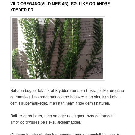
VILD OREGANO(VILD MERIAN), RØLLIKE OG ANDRE
KRYDERIER
Naturen bugner faktisk af krydderurter som f.eks. røllike, oregano
og ramsløg. I sommer månederne behøver man slet ikke købe
dem i supermarkedet, man kan nemt finde dem i naturen.
Røllike er ret bitter, men smager rigtig godt, hvis det steges i
smør og drysses på f.eks. æggemadder.
Oregano kender vi, den kan bruges i mange specielt italienske