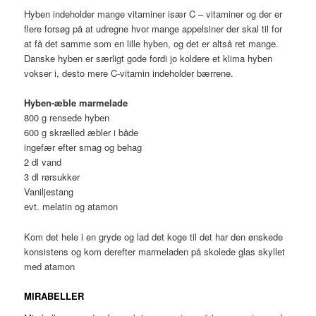
Hyben indeholder mange vitaminer især C – vitaminer og der er
flere forsøg på at udregne hvor mange appelsiner der skal til for
at få det samme som en lille hyben, og det er altså ret mange.
Danske hyben er særligt gode fordi jo koldere et klima hyben
vokser i, desto mere C-vitamin indeholder bærrene.
Hyben-æble marmelade
800 g rensede hyben
600 g skrælled æbler i både
ingefær efter smag og behag
2 dl vand
3 dl rørsukker
Vaniljestang
evt. melatin og atamon
Kom det hele i en gryde og lad det koge til det har den ønskede
konsistens og kom derefter marmeladen på skolede glas skyllet
med atamon
MIRABELLER