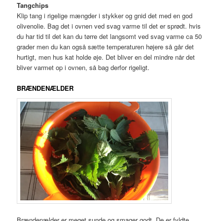
Tangchips
Klip tang i rigelige mængder i stykker og gnid det med en god
olivenolie. Bag det i ovnen ved svag varme til det er sprødt. hvis
du har tid til det kan du tørre det langsomt ved svag varme ca 50
grader men du kan også sætte temperaturen højere så går det
hurtigt, men hus kat holde øje. Det bliver en del mindre når det
bliver varmet op i ovnen, så bag derfor rigeligt.
BRÆNDENÆLDER
Brændenælder er meget sunde og smager godt. De er fyldte