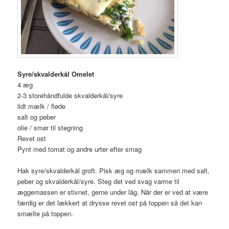
Syre/skvalderkål Omelet
4 æg
2-3 storehåndfulde skvalderkål/syre
lidt mælk / fløde
salt og peber
olie / smør til stegning
Revet ost
Pynt med tomat og andre urter efter smag
Hak syre/skvalderkål groft. Pisk æg og mælk sammen med salt,
peber og skvalderkål/syre. Steg det ved svag varme til
æggemassen er stivnet, gerne under låg. Når der er ved at være
færdig er det lækkert at drysse revet ost på toppen så det kan
smælte på toppen.